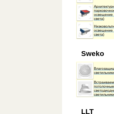
Архитектур
парковочно
освещение 
света)
Низковольт
освещение 
света)
Sweko
Влагозащи
светильник
Встраивае
потолочные
светодиодн
светильник
LLT