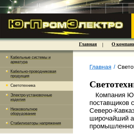
Главная
О компан
Кабельные системы и
арматура
Главная
/
Свето
Кабельно-проводниковая
продукция
Светотехн
Светотехника
Компания Юг
Электро-установочные
изделия
поставщиков с
Низковольтное
Северо-Кавка
оборудование
широчайший ас
Стабилизаторы напряжения
промышленног