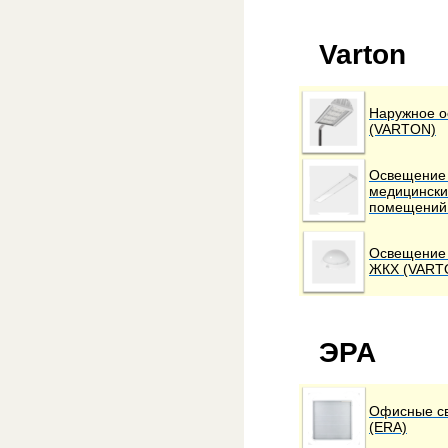
Varton
Наружное 
(VARTON)
Освещение 
медицински
помещений
Освещение 
ЖКХ (VART
ЭРА
Офисные св
(ERA)