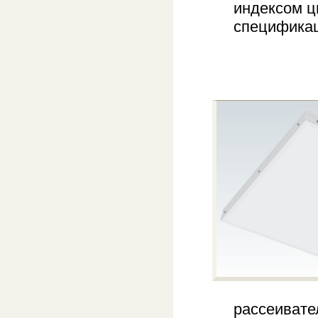
индексом ц
спецификац
рассеивате