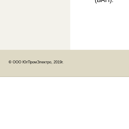
©
ООО ЮгПромЭлектро, 2019г.