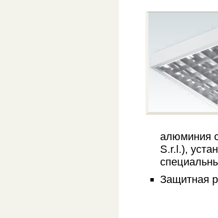
алюминия 
S.r.l.), ус
специальн
Защитная р