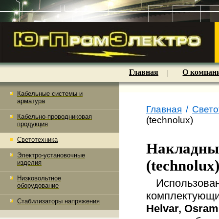
Главная
О компан
Кабельные системы и
арматура
Главная
/
Свето
Кабельно-проводниковая
(technolux)
продукция
Светотехника
Накладные
Электро-установочные
(technolux
изделия
Низковольтное
Использован
оборудование
комплектующи
Стабилизаторы напряжения
Helvar, Osram