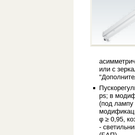
асимметрич
или с зерка
"Дополните
Пускорегул
ps; в моди
(под лампу 
модификаци
φ ≥ 0,95, 
- светильн
(БАП).