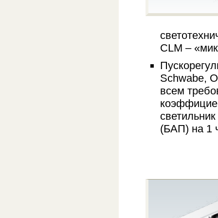
светотехнич
CLM – «мик
Пускорегул
Schwabe, Os
всем требо
коэффициен
светильник
(БАП) на 1 