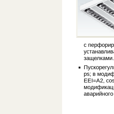
с перфорир
устанавлив
защелками.
Пускорегул
ps; в моди
EEI=A2, co
модификаци
аварийного 