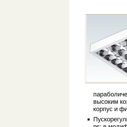
параболиче
высоким ко
корпус и ф
Пускорегул
ps; в моди