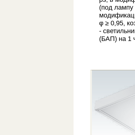
(под лампу 
модификаци
φ ≥ 0,95, 
- светильн
(БАП) на 1 