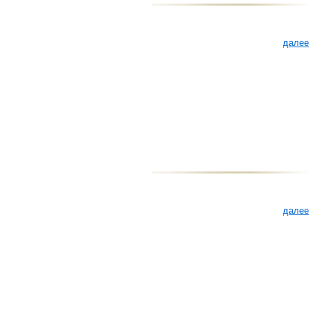
далее
далее