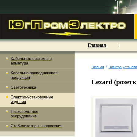
Главная
Кабельные системы и
арматура
Главная
/
Электро-установ
Кабельно-проводниковая
продукция
Lezard (розет
Светотехника
Электро-установочные
изделия
Низковольтное
оборудование
Стабилизаторы напряжения