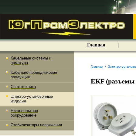
Главная
Кабельные системы и
арматура
Главная
/
Электро-установ
Кабельно-проводниковая
продукция
EKF (разъемы
Светотехника
Электро-установочные
изделия
Низковольтное
оборудование
Стабилизаторы напряжения