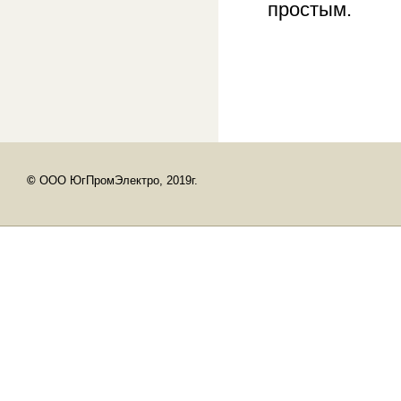
простым.
©
ООО ЮгПромЭлектро, 2019г.