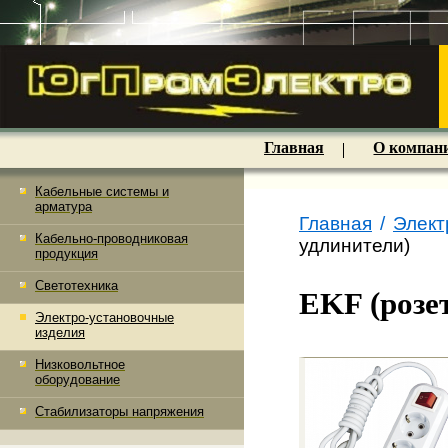
Главная
О компан
Кабельные системы и
арматура
Главная
/
Элект
Кабельно-проводниковая
удлинители)
продукция
Светотехника
EKF (розе
Электро-установочные
изделия
Низковольтное
оборудование
Стабилизаторы напряжения