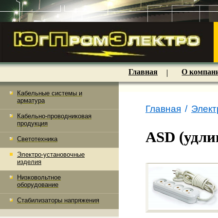
Главная
О компан
Кабельные системы и
арматура
Главная
/
Элект
Кабельно-проводниковая
продукция
ASD (удли
Светотехника
Электро-установочные
изделия
Низковольтное
оборудование
Стабилизаторы напряжения