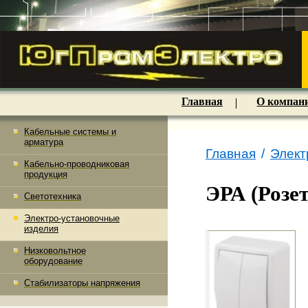
Главная
О компан
Кабельные системы и
арматура
Главная
/
Элект
Кабельно-проводниковая
продукция
ЭРА (Розе
Светотехника
Электро-установочные
изделия
Низковольтное
оборудование
Стабилизаторы напряжения