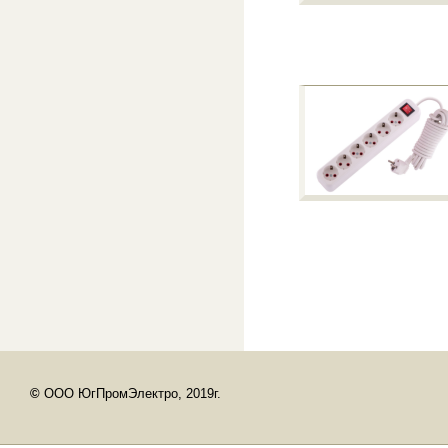
©
ООО ЮгПромЭлектро, 2019г.