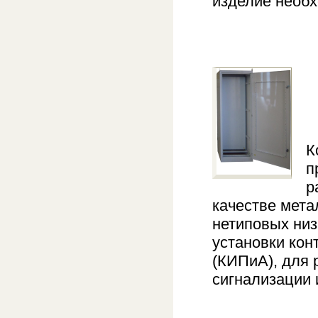
изделие необх
К
п
р
качестве мета
нетиповых низ
установки кон
(КИПиА), для 
сигнализации 