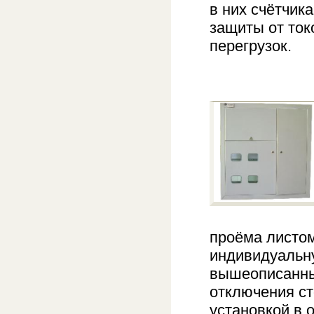
в них счётчик
защиты от ток
перегрузок.
проёма листом
индивидуальну
вышеописанны
отключения ст
установкой в 