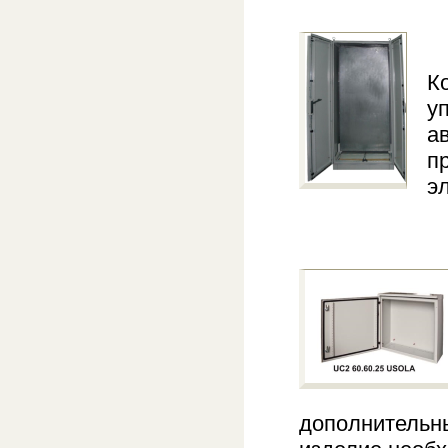
К
у
а
п
э
дополнительн