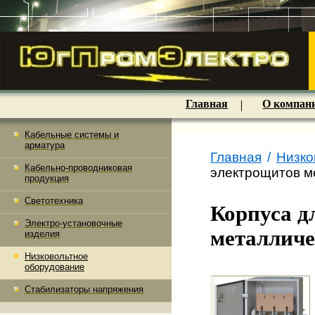
Главная
О компан
Кабельные системы и
арматура
Главная
/
Низко
Кабельно-проводниковая
электрощитов м
продукция
Светотехника
Корпуса д
Электро-установочные
металличе
изделия
Низковольтное
оборудование
Стабилизаторы напряжения