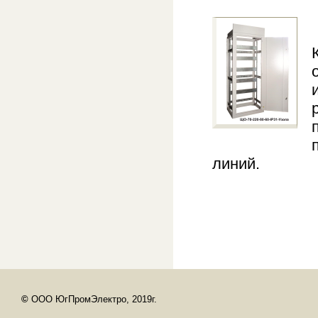
линий.
©
ООО ЮгПромЭлектро, 2019г.