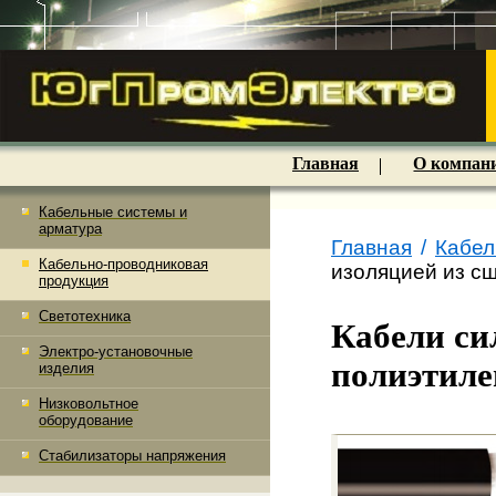
Главная
О компан
Кабельные системы и
арматура
Главная
/
Кабел
Кабельно-проводниковая
изоляцией из с
продукция
Светотехника
Кабели си
Электро-установочные
полиэтиле
изделия
Низковольтное
оборудование
Стабилизаторы напряжения