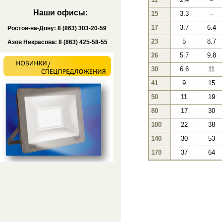
Наши офисы:
15
3.3
–
17
3.7
6.4
Ростов-на-Дону: 8 (863) 303-20-59
23
5
8.7
Азов Некрасова: 8 (863) 425-58-55
26
5.7
9.8
30
6.6
11
41
9
15
50
11
19
80
17
30
100
22
38
140
30
53
170
37
64