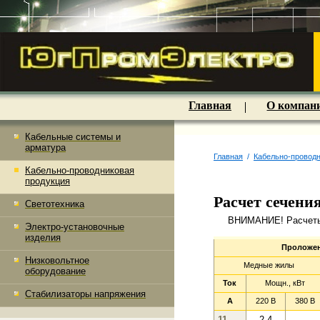
Главная
О компан
Кабельные системы и
арматура
Главная
/
Кабельно-проводн
Кабельно-проводниковая
продукция
Расчет сечени
Светотехника
ВНИМАНИЕ! Расчеты 
Электро-установочные
изделия
Проложен
Низковольтное
Медные жилы
оборудование
Ток
Мощн., кВт
Стабилизаторы напряжения
A
220 B
380 B
11
2.4
–